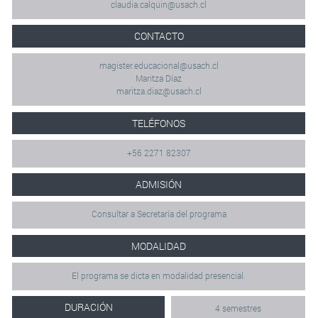
claudia.calquin@usach.cl
CONTACTO
magister.educacional@usach.cl
Maritza Díaz
maritza.diaz@usach.cl
TELÉFONOS
+56 2271 82307
ADMISIÓN
Consultar a Secretaría del programa
MODALIDAD
El programa se dicta en modalidad presencial.
DURACIÓN
4 semestres