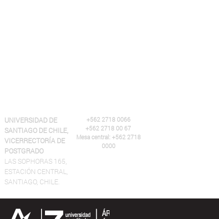
UNIVERSIDAD DE
+562 2718 0066
+562 2718 00 67
SANTIAGO DE CHILE,
Mesa central: +562 2718
VICERRECTORÍA DE
0000
POSTGRADO
LAS SOPHORAS 165,
ESTACIÓN CENTRAL,
SANTIAGO, CHILE.