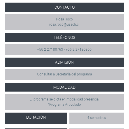
CONTACTO
Rosa Roco
rosa.roco@usach.cl
TELÉFONOS
+56 2 27180763 - +56 2 27180800
ADMISIÓN
Consultar a Secretaría del programa
MODALIDAD
El programa se dicta en modalidad presencial
*Programa Articulado
DURACIÓN
4 semestres