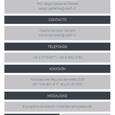
PhD. Sergio Galdames Poblete
sergio.galdames@usach.cl
CONTACTO
Claudia González Campos
claudia.gonzalez@usach.cl
TELÉFONOS
+56 2 27184677 / +56 9 3862 0765
ADMISIÓN
Postulaciones Segundo Semestre 2026
del 13 de abril al 31 de julio de 2026
MODALIDAD
El programa se dicta en modalidad semipresencial.