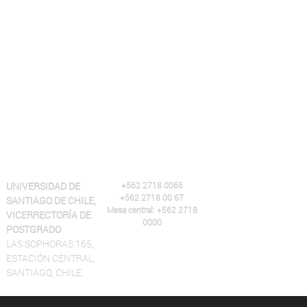
UNIVERSIDAD DE
+562 2718 0066
+562 2718 00 67
SANTIAGO DE CHILE,
Mesa central: +562 2718
VICERRECTORÍA DE
0000
POSTGRADO
LAS SOPHORAS 165,
ESTACIÓN CENTRAL,
SANTIAGO, CHILE.