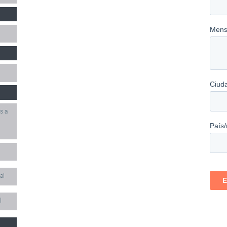
s a
al
l