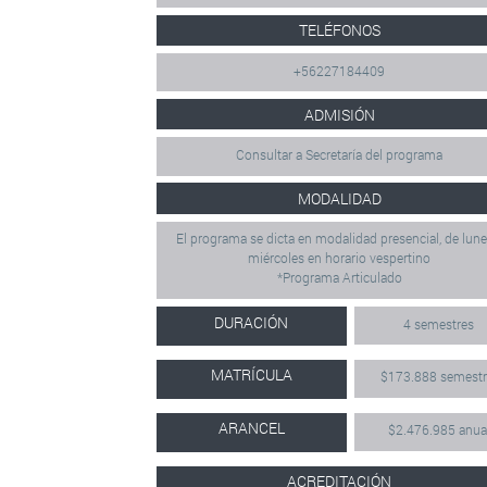
TELÉFONOS
+56227184409
ADMISIÓN
Consultar a Secretaría del programa
MODALIDAD
El programa se dicta en modalidad presencial, de lune
miércoles en horario vespertino
*Programa Articulado
DURACIÓN
4 semestres
MATRÍCULA
$173.888 semestr
ARANCEL
$2.476.985 anua
ACREDITACIÓN