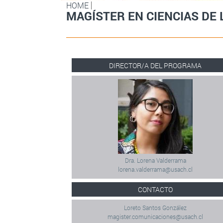
HOME
MAGÍSTER EN CIENCIAS DE
DIRECTOR/A DEL PROGRAMA
Dra. Lorena Valderrama
lorena.valderrama@usach.cl
CONTACTO
Loreto Santos González
magister.comunicaciones@usach.cl